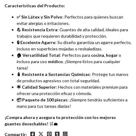
Características del Producto:
✅ Sin Látex y Sin Polvo
: Perfectos para quienes buscan
evitar alergias o irritaciones.
💪 Resistencia Extra
: Guantes de alta calidad, ideales para
trabajos que requieren durabilidad y protección.
🔒 Excelente Agarre
: Su diseño garantiza un agarre perfecto,
incluso en superficies mojadas o resbaladizas.
🏠 Versatilidad Total
: Perfectos para
cocina
,
hogar
o
incluso para uso
médico
. ¡Siempre listos para cualquier
tarea!
🧴 Resistente a Sustancias Químicas
: Protege tus manos
de productos agresivos con total seguridad.
🌟 Calidad Superior
: Hechos con materiales premium para
ofrecer una protección eficaz y cómoda.
📦 Paquete de 100 piezas
: ¡Siempre tendrás suficientes a
mano para tus tareas diarias!
¡Compra ahora y asegura tu protección con los mejores
guantes desechables!
🛒💼
Compartir: