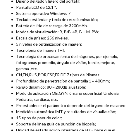
Diseño delgado y ligero del portátil;
Pantalla LCD de 12,1 ";
Sistema operativo Windows 7;
Teclado estándar y tecla de retroiluminación;
Batería de litio de recarga de 3200mAh.
Modos de visualización: B, B/B, 4B, B + M, PW;
Escala de grises: 256 niveles,
5 niveles de optimización de imagen;
Tecnología de imagen THI;
Tecnología de procesamiento de imágenes, por ejemplo,
fotogramas promedio, ángulo de visión, borde, mejorar,
gamma ,etc.
CN,EN,RUS,POR,ESP,FR,DE 7 tipos de idiomas;
Profundidad de penetración de pantalla 1 ~ 400mm;
Rango dinámico: 80 ~ 280dB ajustable;
Modo de aplicación OB,GYN, órgano superficial, Urología,
Pediatría, cardíaca, etc.
Preestablecer el parámetro depende del órgano de escaneo;
Medición automática IMT y resultados de visualización;
15 tipos de pseudo color;
Soporte de línea guía de punción de biopsia;
Unidad de estado sólido integrada de 60G, hace que el